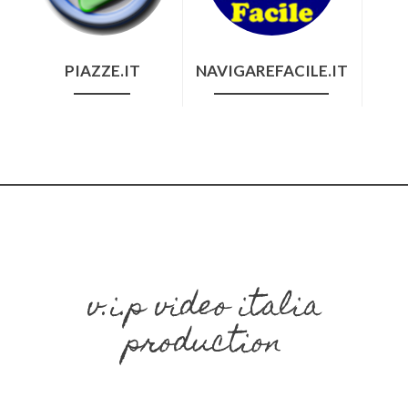
PIAZZE.IT
NAVIGAREFACILE.IT
v.i.p video italia
production