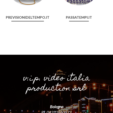
PREVISIONIDELTEMPO.IT
PASSATEMPI.IT
v.i.p. video italia
production srl
Bologna
P.I. 04322860372